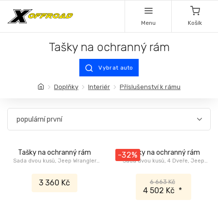
Menu
Košík
Tašky na ochranný rám
Vybrat auto
Doplňky
Interiér
Příslušenství k rámu
Tašky na ochranný rám
Tašky na ochranný rám
-32%
Sada dvou kusů, Jeep Wrangler
Sada dvou kusů, 4 Dveře, Jeep
JK Unlimited
Wrangler JL, Jeep Wrangler JK
3 360 Kč
6 663 Kč
4 502 Kč
*