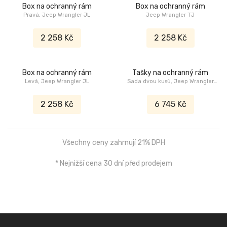
Box na ochranný rám
Box na ochranný rám
Pravá, Jeep Wrangler JL
Jeep Wrangler TJ
2 258 Kč
2 258 Kč
Box na ochranný rám
Tašky na ochranný rám
Levá, Jeep Wrangler JL
Sada dvou kusů, Jeep Wrangler
JL
2 258 Kč
6 745 Kč
Všechny ceny zahrnují 21% DPH
* Nejnižší cena 30 dní před prodejem