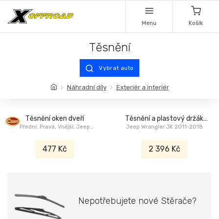
Menu
Košík
Těsnění
Vybrat auto
Náhradní díly
Exteriér a interiér
Těsnění oken dveří
Těsnění a plastový držák
Přední, Pravá, Vnější, Jeep
Jeep Wrangler JK 2011-2018
skla zadních dveří
Cherokee XJ 1984-1996
477 Kč
2 396 Kč
Nepotřebujete nové Stěrače?