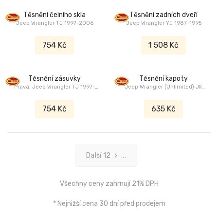
Těsnění čelního skla
Těsnění zadních dveří
Jeep Wrangler TJ 1997-2006
Jeep Wrangler YJ 1987-1995
754 Kč
1 508 Kč
Těsnění zásuvky
Těsnění kapoty
Pravá, Jeep Wrangler TJ 1997-
Jeep Wrangler (Unlimited) JK
2006
2007-2018
754 Kč
635 Kč
Další 12
...
Všechny ceny zahrnují 21% DPH
* Nejnižší cena 30 dní před prodejem