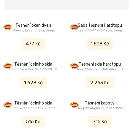
Těsnění oken dveří
Sada těsnění Hardtopu
Přední, Levá, Vnější, Jeep
Jeep CJ-7 1976-1986, Jeep
Cherokee XJ 1984-1996
Wrangler YJ 1987-1995
477 Kč
1 508 Kč
Těsnění čelního skla
Těsnění skla hardtopu
Jeep Cherokee XJ 1997-2001
Jeep Wrangler (Unlimited) JK
2011-2018
1 628 Kč
2 263 Kč
Těsnění čelního skla
Těsnění kapoty
Jeep Wrangler YJ 1987-1995
Jeep Wrangler YJ 1987-1995
516 Kč
715 Kč