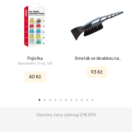
Pojistka
Smeták se škrabkou na
Standardní, 10 ks, 12V
led
93 Kč
40 Kč
Všechny ceny zahrnují 21% DPH