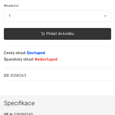
Množství
Přidat do košíku
Český sklad:
Dostupné
Španělský sklad:
Nedostupné
Díl:
XOSK063
Specifikace
OE #:
5181895AD