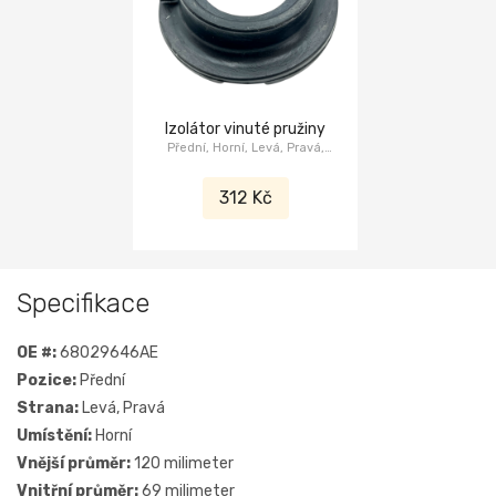
Izolátor vinuté pružiny
Přední, Horní, Levá, Pravá,
Jeep Grand Cherokee WK2
2011-2022, Dodge Durango
312 Kč
WD 2011-2025
Specifikace
OE #:
68029646AE
Pozice:
Přední
Strana:
Levá, Pravá
Umístění:
Horní
Vnější průměr:
120 milimeter
Vnitřní průměr:
69 milimeter