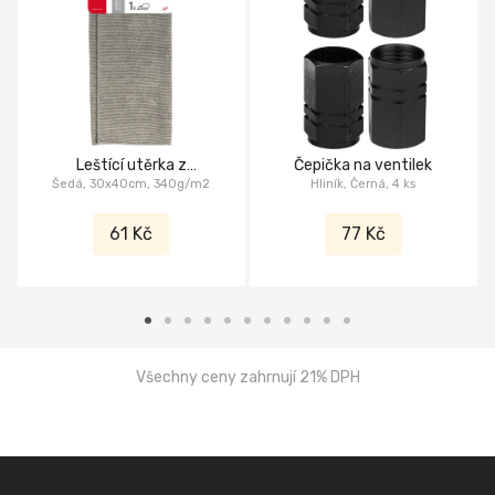
Leštící utěrka z
Čepička na ventilek
Šedá, 30x40cm, 340g/m2
mikrovlákna
Hliník, Černá, 4 ks
61 Kč
77 Kč
Všechny ceny zahrnují 21% DPH