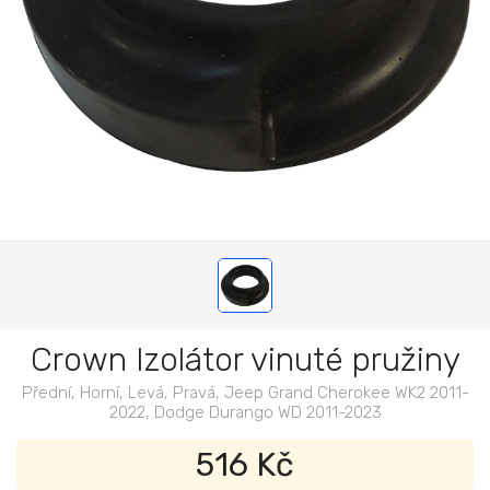
Crown Izolátor vinuté pružiny
Přední, Horní, Levá, Pravá, Jeep Grand Cherokee WK2 2011-
2022, Dodge Durango WD 2011-2023
516 Kč