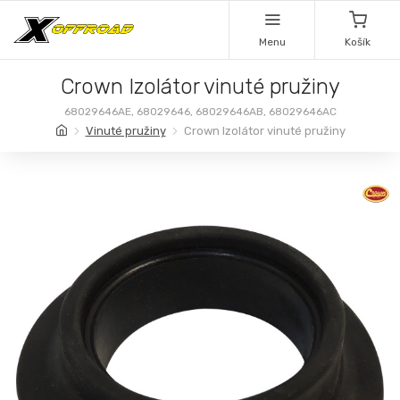
Menu
Košík
Crown Izolátor vinuté pružiny
68029646AE, 68029646, 68029646AB, 68029646AC
Vinuté pružiny
Crown Izolátor vinuté pružiny