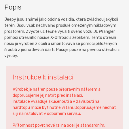
Popis
Jeepy jsou známé jako odolná vozidla, která zvládnou jakýkoli
terén. Jsou však nechvalně proslulé omezeným nákladovým
prostorem. Zvyšte užitečné využití svého vozu JL Wrangler
pomocí střešního nosiče X-Offroad s žebříkem. Tento střešní
nosič je vyroben z oceli a smontovává se pomocí přiložených
šroubů z jednotlivých částí. Pasuje pouze na pevnou střechu z
výroby.
Instrukce k instalaci
Výrobek je natřen pouze přepravním nátěrem a
doporučujeme jej natřít před instalací.
Instalace vyžaduje zkušenosti a v závislosti na
hardtopu může být nutné vrtání. Doporučujeme nechat
si ji nainstalovat v odborném servisu.
Přítomnost povrchové rzi na oceli je standardním,