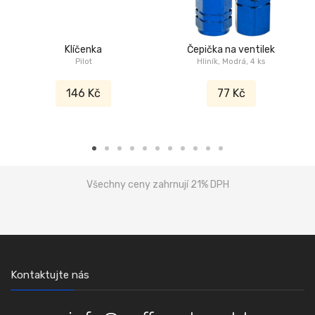
Klíčenka
Čepička na ventilek
Pilot
Hliník, Modrá, 4 ks
146 Kč
77 Kč
Všechny ceny zahrnují 21% DPH
Kontaktujte nás